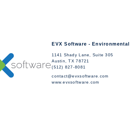
EVX Software - Environmental
1141 Shady Lane, Suite 305
Austin, TX 78721
(512) 827-8081
contact@evxsoftware.com
www.evxsoftware.com